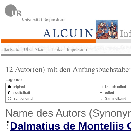
Startseite
Über Alcuin
Links
Impressum
12 Autor(en) mit den Anfangsbuchstabe
Legende
++
original
kritisch ediert
+
zweifelhaft
ediert
#
nicht original
Sammelband
Name des Autors (Synony
Dalmatius de Monteliis