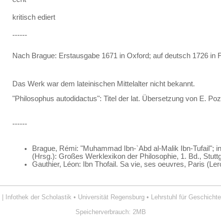
kritisch ediert
------
Nach Brague: Erstausgabe 1671 in Oxford; auf deutsch 1726 in F
Das Werk war dem lateinischen Mittelalter nicht bekannt.
"Philosophus autodidactus": Titel der lat. Übersetzung von E. Po
------
Brague, Rémi: "Muhammad Ibn-`Abd al-Malik Ibn-Tufail"; in
(Hrsg.): Großes Werklexikon der Philosophie, 1. Bd., Stutt
Gauthier, Léon: Ibn Thofail. Sa vie, ses oeuvres, Paris (Le
| Infothek der Scholastik
•
Universität Regensburg
•
Lehrstuhl für Geschichte
Speicherverbrauch: 2MB