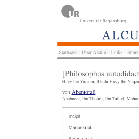
Startseite
Über Alcuin
Links
Impre
[Philosophus autodidac
Hayy ibn Yaqzan, Risala Hayy ibn Yaqz
von
Abentofail
Abubacer, Ibn Thofail, Ibn-Tufayl, Muha
Incipit:
Manuskript:
Autorschaft: