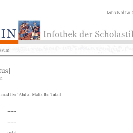
ssum
tus]
an
mmad Ibn-`Abd al-Malik Ibn-Tufail
------
------
echt