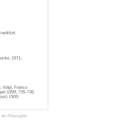
rankfurt.
zocke, 1671.
: Volpi, Franco
gart 1999, 735-736.
roux) 1909.
 der Philosophie