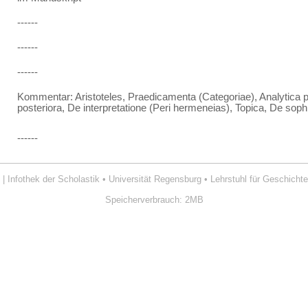
------
------
------
Kommentar: Aristoteles, Praedicamenta (Categoriae), Analytica pr
posteriora, De interpretatione (Peri hermeneias), Topica, De sophi
------
| Infothek der Scholastik
•
Universität Regensburg
•
Lehrstuhl für Geschichte
Speicherverbrauch: 2MB