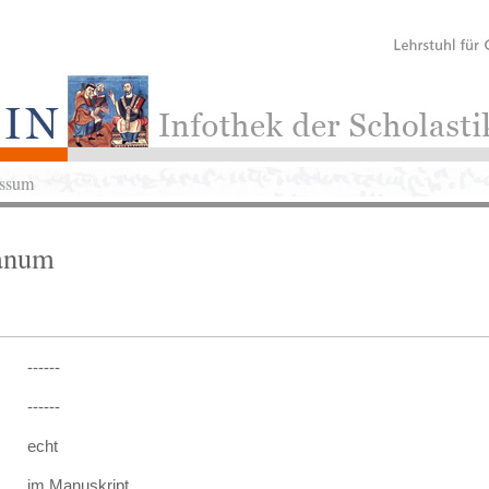
ssum
ganum
------
------
echt
im Manuskript