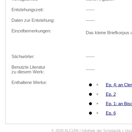
Entstehungszeit:
------
Daten zur Entstehung:
------
Einzelbemerkungen:
Das kleine Briefkorpus 
Stichwörter:
------
Benutzte Literatur
------
zu diesem Werk:
Enthaltene Werke:
+
Ep. 4: an Cl
+
Ep. 2
+
Ep. 1: an Bi
+
Ep. 6
© 2026
ALCUIN | Infothek der Scholastik
•
Uni