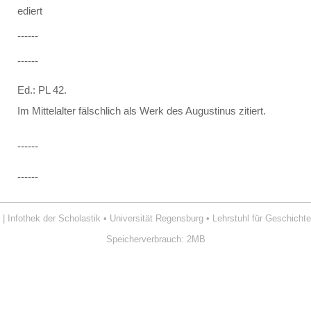
ediert
------
------
Ed.: PL 42.
Im Mittelalter fälschlich als Werk des Augustinus zitiert.
------
------
| Infothek der Scholastik
•
Universität Regensburg
•
Lehrstuhl für Geschichte
Speicherverbrauch: 2MB