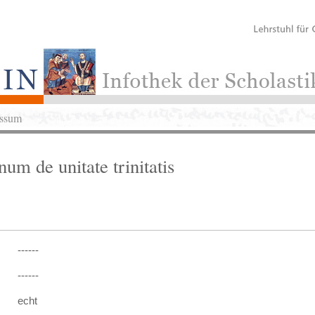
ssum
um de unitate trinitatis
------
------
echt