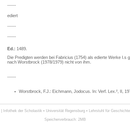
------
ediert
------
------
Ed.:
1489.
Die Predigten werden bei Fabricius (1754) als edierte Werke I.s
nach Worstbrock (1978/1979) nicht von ihm.
------
Worstbrock, F.J.: Eichmann, Jodocus. In: Verf. Lex.², II, 1
| Infothek der Scholastik
•
Universität Regensburg
•
Lehrstuhl für Geschichte
Speicherverbrauch: 2MB