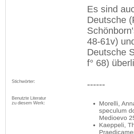
Es sind au
Deutsche (
Schönborn's
48-61v) und
Deutsche St
f° 68) überli
Stichwörter:
------
Benutzte Literatur
Morelli, Anna
zu diesem Werk:
speculum doc
Medioevo 25
Kaeppeli, Th
Praedicamen