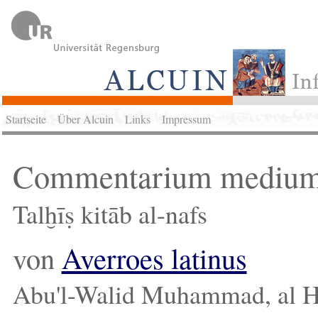
Startseite
Über Alcuin
Links
Impressum
Commentarium medium i
Talḫīṣ kitāb al-nafs
von
Averroes latinus
Abu'l-Walid Muhammad, al 