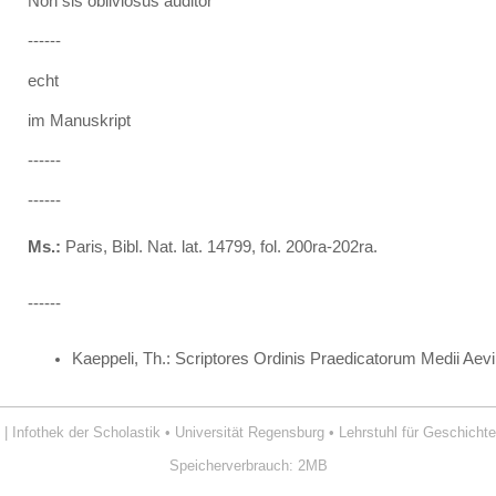
Non sis obliviosus auditor
------
echt
im Manuskript
------
------
Ms.:
Paris, Bibl. Nat. lat. 14799, fol. 200ra-202ra.
------
Kaeppeli, Th.: Scriptores Ordinis Praedicatorum Medii Aevi
| Infothek der Scholastik
•
Universität Regensburg
•
Lehrstuhl für Geschichte
Speicherverbrauch: 2MB