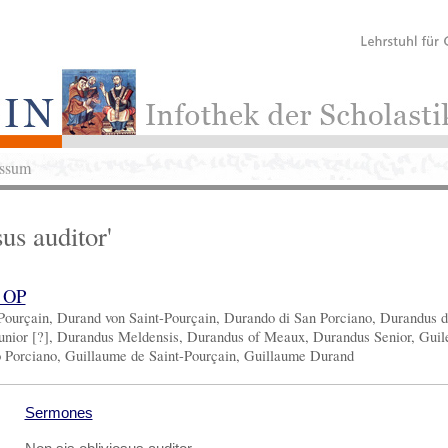
ssum
us auditor'
o OP
 Pourçain, Durand von Saint-Pourçain, Durando di San Porciano, Durandus d
unior [?], Durandus Meldensis, Durandus of Meaux, Durandus Senior, Guil
 Porciano, Guillaume de Saint-Pourçain, Guillaume Durand
Sermones