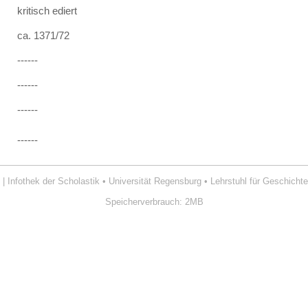
kritisch ediert
ca. 1371/72
------
------
------
------
| Infothek der Scholastik
•
Universität Regensburg
•
Lehrstuhl für Geschichte
Speicherverbrauch: 2MB