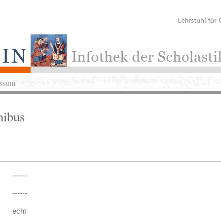
ssum
nibus
------
------
echt