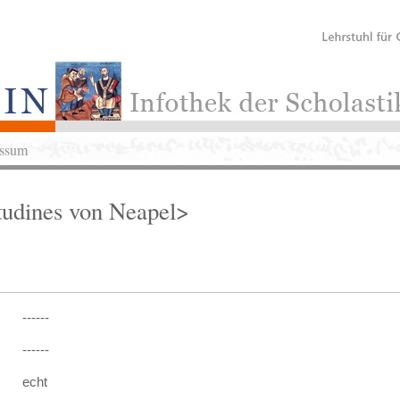
ssum
tudines von Neapel>
------
------
echt