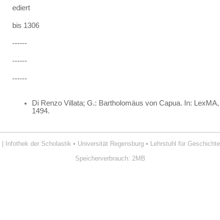
ediert
bis 1306
------
------
------
Di Renzo Villata; G.: Bartholomäus von Capua. In: LexMA, 
1494.
| Infothek der Scholastik
•
Universität Regensburg
•
Lehrstuhl für Geschichte
Speicherverbrauch: 2MB