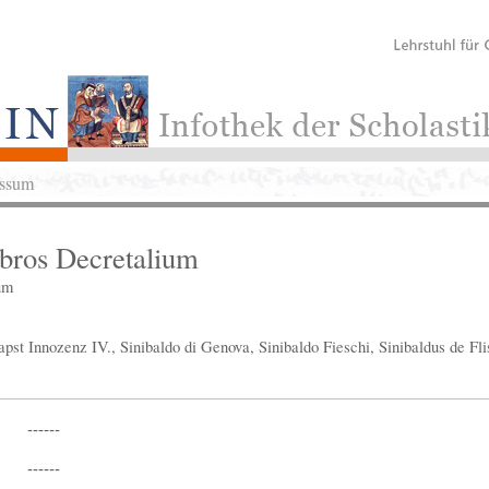
ssum
ibros Decretalium
um
pst Innozenz IV., Sinibaldo di Genova, Sinibaldo Fieschi, Sinibaldus de Fli
------
------