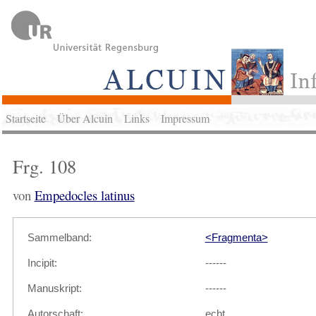
Startseite
Über Alcuin
Links
Impressum
Frg. 108
von
Empedocles latinus
Sammelband:
<Fragmenta>
Incipit:
------
Manuskript:
------
Autorschaft:
echt