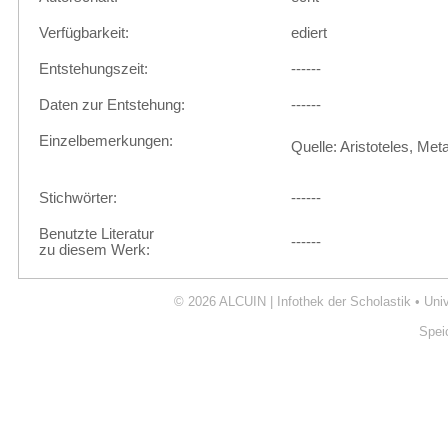
Verfügbarkeit:
ediert
Entstehungszeit:
------
Daten zur Entstehung:
------
Einzelbemerkungen:
Quelle: Aristoteles, Met
Stichwörter:
------
Benutzte Literatur
------
zu diesem Werk:
© 2026
ALCUIN | Infothek der Scholastik
•
Uni
Spei