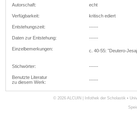
Autorschaft:
echt
Verfügbarkeit:
kritisch ediert
Entstehungszeit:
------
Daten zur Entstehung:
------
Einzelbemerkungen:
c. 40-55: "Deutero-Jesa
Stichwörter:
------
Benutzte Literatur
------
zu diesem Werk:
© 2026
ALCUIN | Infothek der Scholastik
•
Uni
Spei