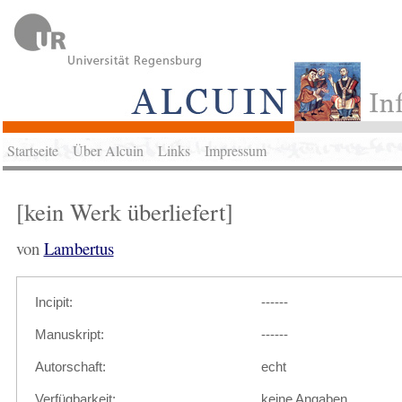
Startseite
Über Alcuin
Links
Impressum
[kein Werk überliefert]
von
Lambertus
Incipit:
------
Manuskript:
------
Autorschaft:
echt
Verfügbarkeit:
keine Angaben