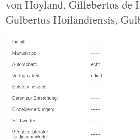
von Hoyland, Gillebertus de H
Gulbertus Hoilandiensis, Gul
Incipit:
------
Manuskript:
------
Autorschaft:
echt
Verfügbarkeit:
ediert
Entstehungszeit:
------
Daten zur Entstehung:
------
Einzelbemerkungen:
------
Stichwörter:
------
Benutzte Literatur
------
zu diesem Werk: