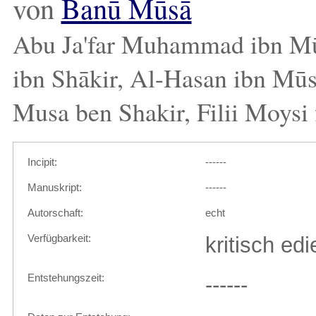
von
Banū Mūsā
Abu Ja'far Muhammad ibn Mū
ibn Shākir, Al-Hasan ibn Mū
Musa ben Shakir, Filii Moysi f
Incipit:
------
Manuskript:
------
Autorschaft:
echt
Verfügbarkeit:
kritisch edi
Entstehungszeit:
------