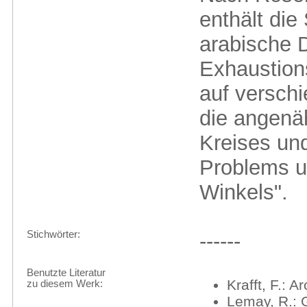
enthält die
arabische D
Exhaustio
auf versch
die angenä
Kreises un
Problems u
Winkels".
Stichwörter:
------
Benutzte Literatur
Krafft, F.: 
zu diesem Werk:
Lemay, R.: G