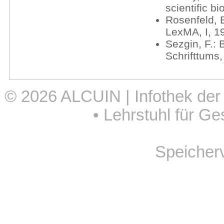
scientific b
Rosenfeld, B
LexMA, I, 1
Sezgin, F.:
Schrifttums,
© 2026
ALCUIN | Infothek der
•
Lehrstuhl für Ge
Speicher