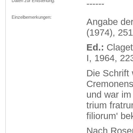
Daten zur Entstehung:
------
Einzelbemerkungen:
Angabe der
(1974), 251
Ed.:
Claget
I, 1964, 22
Die Schrif
Cremonensi
und war im 
trium fratr
filiorum' be
Nach Rosen