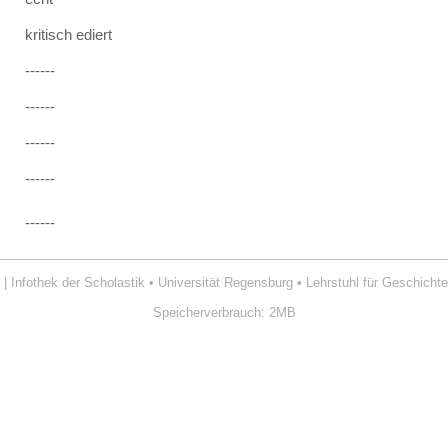
kritisch ediert
------
------
------
------
------
| Infothek der Scholastik
•
Universität Regensburg
•
Lehrstuhl für Geschichte
Speicherverbrauch: 2MB