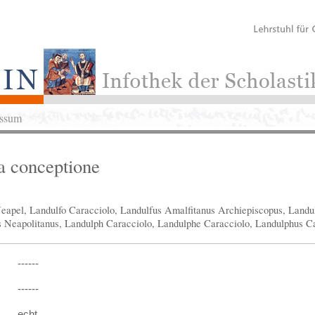
ssum
a conceptione
eapel, Landulfo Caracciolo, Landulfus Amalfitanus Archiepiscopus, Landul
s Neapolitanus, Landulph Caracciolo, Landulphe Caracciolo, Landulphus C
------
------
echt