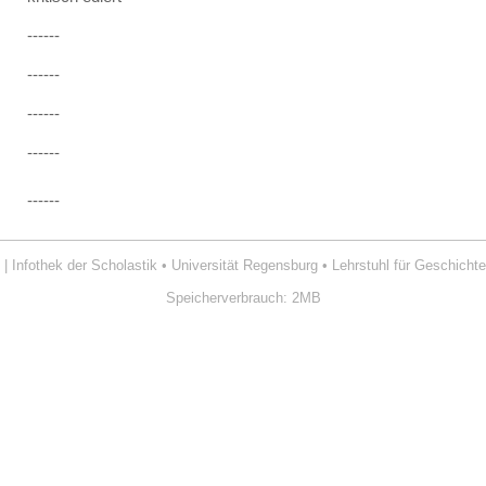
------
------
------
------
------
| Infothek der Scholastik
•
Universität Regensburg
•
Lehrstuhl für Geschichte
Speicherverbrauch: 2MB