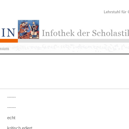
ssum
------
------
echt
kritisch ediert