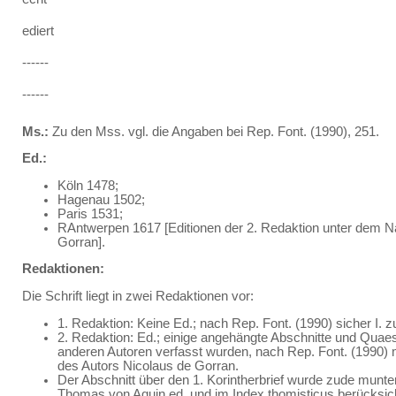
ediert
------
------
Ms.:
Zu den Mss. vgl. die Angaben bei Rep. Font. (1990), 251.
Ed.:
Köln 1478;
Hagenau 1502;
Paris 1531;
RAntwerpen 1617 [Editionen der 2. Redaktion unter dem 
Gorran].
Redaktionen:
Die Schrift liegt in zwei Redaktionen vor:
1. Redaktion: Keine Ed.; nach Rep. Font. (1990) sicher I. 
2. Redaktion: Ed.; einige angehängte Abschnitte und Quaes
anderen Autoren verfasst wurden, nach Rep. Font. (1990) 
des Autors Nicolaus de Gorran.
Der Abschnitt über den 1. Korintherbrief wurde zude munt
Thomas von Aquin ed. und im Index thomisticus berücksich