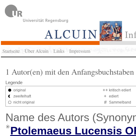
Startseite
Über Alcuin
Links
Impressum
1 Autor(en) mit den Anfangsbuchstaben 
Legende
++
original
kritisch ediert
+
zweifelhaft
ediert
#
nicht original
Sammelband
Name des Autors (Synony
Ptolemaeus Lucensis O