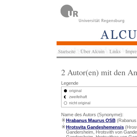
Startseite
Über Alcuin
Links
Impre
2 Autor(en) mit den A
Legende
original
zweifelhaft
nicht original
Name des Autors (Synonyme):
Hrabanus Maurus OSB
(Rabanus 
Hrotsvita Gandeshemensis
(Hrosw
Gandersheim, Hrotsvith von Gander
Gandersheim, Hrotsvithae von Gan