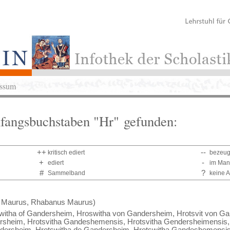
ssum
nfangsbuchstaben "Hr" gefunden:
++
--
kritisch ediert
bezeugt
+
-
ediert
im Man
#
?
Sammelband
keine 
Maurus, Rhabanus Maurus)
itha of Gandersheim, Hroswitha von Gandersheim, Hrotsvit von Ga
sheim, Hrotsvitha Gandeshemensis, Hrotsvitha Gendersheimensis, H
dersheim, Hrotswitha de Gandersheim, Hrotswitha Gandeshemensis,