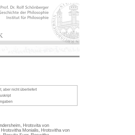
, aber nicht überliefert
uskript
Angaben
ndersheim, Hrotsvita von
rotsvitha Monialis, Hrotsvitha von
 Rosvita Suor, Roswitha