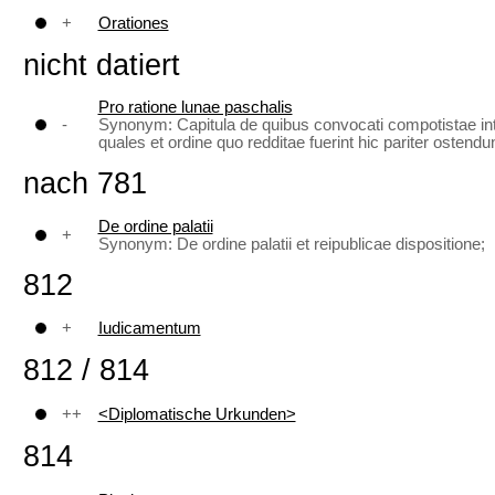
+
Orationes
nicht datiert
Pro ratione lunae paschalis
-
Synonym: Capitula de quibus convocati compotistae in
quales et ordine quo redditae fuerint hic pariter ostendun
nach 781
De ordine palatii
+
Synonym: De ordine palatii et reipublicae dispositione;
812
+
Iudicamentum
812 / 814
++
<Diplomatische Urkunden>
814