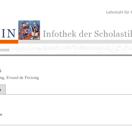
ssum
s
ng, Evrard de Freising
e
r.