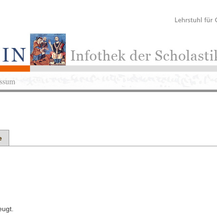
ssum
e
eugt.