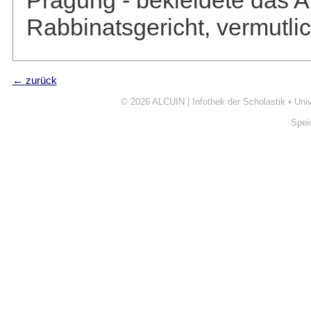
Prägung - bekleidete das A
Rabbinatsgericht, vermutli
← zurück
© 2026
ALCUIN | Infothek der Scholastik
•
Uni
Spei