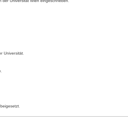
an der Universität Wien eingeschrieben.
r Universität.
e.
 beigesetzt.