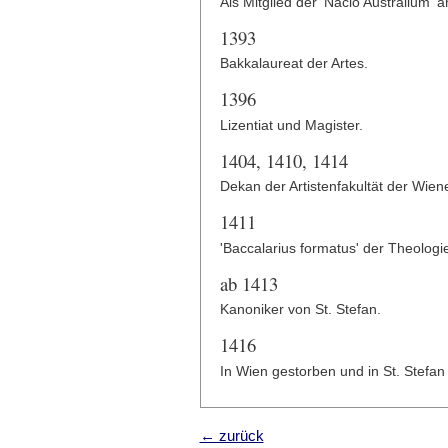
Als Mitglied der 'Nacio Australium' 
1393
Bakkalaureat der Artes.
1396
Lizentiat und Magister.
1404, 1410, 1414
Dekan der Artistenfakultät der Wiene
1411
'Baccalarius formatus' der Theologi
ab 1413
Kanoniker von St. Stefan.
1416
In Wien gestorben und in St. Stefan
← zurück